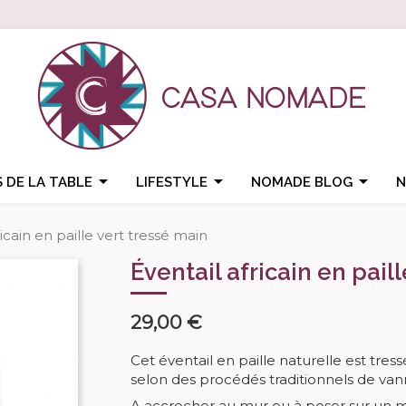



 DE LA TABLE
LIFESTYLE
NOMADE BLOG
N
ricain en paille vert tressé main
Éventail africain en pail
29,00 €
Cet éventail en paille naturelle est tres
selon des procédés traditionnels de va
A accrocher au mur ou à poser sur un m