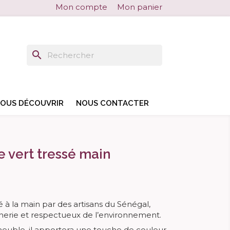
Mon compte
Mon panier
search
search
OUS DÉCOUVRIR
NOUS CONTACTER
le vert tressé main
sé à la main par des artisans du Sénégal,
nnerie et respectueux de l’environnement.
euble, il apportera une touche de couleur,