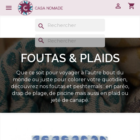

shopping_cart

search
search
FOUTAS & PLAIDS
Que ce soit pour voyager à l’autre bout du
monde ou juste pour colorer votre quotidien,
découvrez nos foutas et peshtemals : en paréo,
drap de plage, de piscine mais aussi en plaid ou
jeté de canapé.