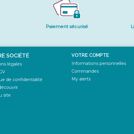
Paiement sécurisé
L
E SOCIÉTÉ
VOTRE COMPTE
Informations personnelles
ns légales
Commandes
GV
My alerts
que de confidentialité
écouvrir
u site
© 2026 - Logiciel e-commerce par PrestaShop™