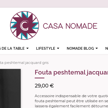



 DE LA TABLE
LIFESTYLE
NOMADE BLOG
N
ta peshtemal jacquard gris
Fouta peshtemal jacquar
29,00 €
Accessoire indispensable de votre quotid
fouta peshtemal peut être utilisée en se
laissera également facilement détourner