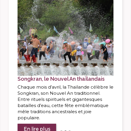
Précé
Songkran, le Nouvel An thaïlandais
Chaque mois d’avril, la Thaïlande célèbre le
Songkran, son Nouvel An traditionnel.
Entre rituels spirituels et gigantesques
batailles d’eau, cette fête emblématique
mêle traditions ancestrales et joie
populaire.
En lire plus