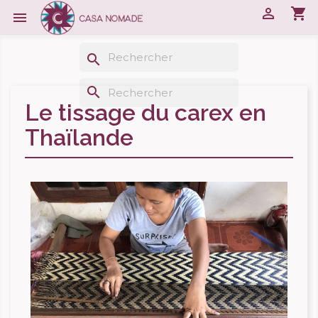

shopping_cart

search
search
Le tissage du carex en
Thaïlande