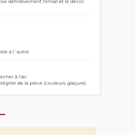
xe définitivement l'émail et le décor.
èle à l´autre
cher à l’air.
égrité de la pièce (couleurs, glaçure).