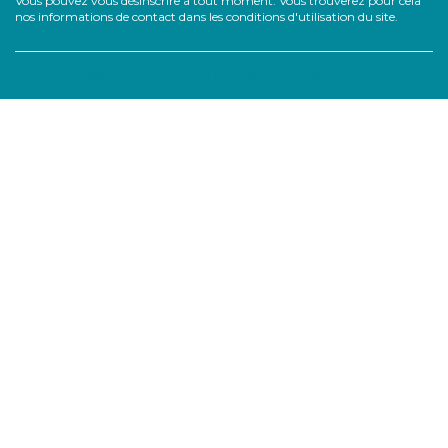
Vous pouvez vous désinscrire à tout moment. Vous trouverez pour cela
nos informations de contact dans les conditions d'utilisation du site.
© 2026 - Logiciel e-commerce par PrestaShop™