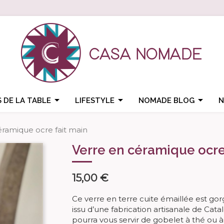



 DE LA TABLE
LIFESTYLE
NOMADE BLOG
N
éramique ocre fait main
Verre en céramique ocre
15,00 €
Ce verre en terre cuite émaillée est gor
issu d’une fabrication artisanale de Ca
pourra vous servir de gobelet à thé ou 