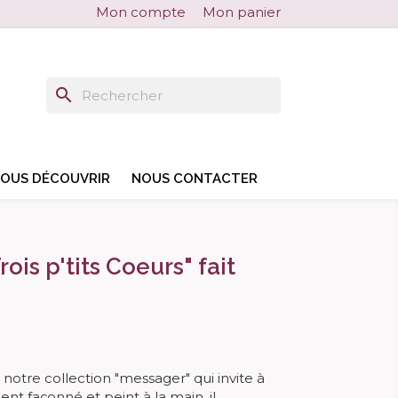
Mon compte
Mon panier
search
search
OUS DÉCOUVRIR
NOUS CONTACTER
ois p'tits Coeurs" fait
de notre collection "messager" qui invite à
t façonné et peint à la main, il