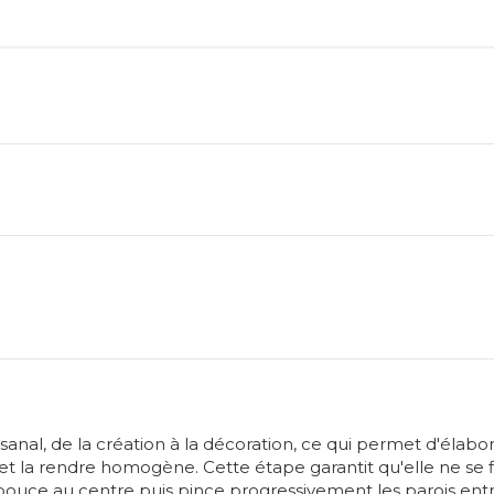
sanal, de la création à la décoration, ce qui permet d'élabo
 et la rendre homogène. Cette étape garantit qu'elle ne se fi
 pouce au centre puis pince progressivement les parois entr