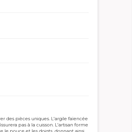
rer des pièces uniques. L'argile faïencée
ssurera pas à la cuisson. L'artisan forme
e le pouce et les doigts, donnant ainsi