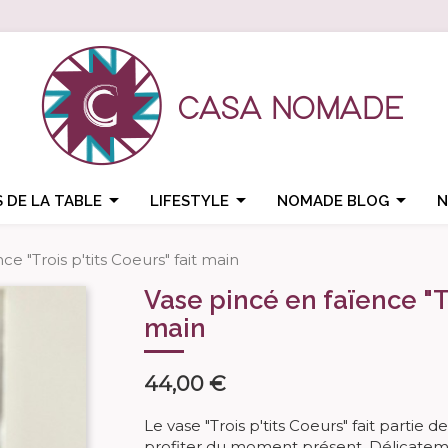



 DE LA TABLE
LIFESTYLE
NOMADE BLOG
N
ce "Trois p'tits Coeurs" fait main
Vase pincé en faïence "Tr
main
44,00 €
Le vase "Trois p'tits Coeurs" fait partie 
profiter du moment présent. Délicatemen