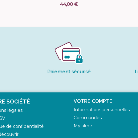
44,00 €
Paiement sécurisé
L
E SOCIÉTÉ
VOTRE COMPTE
Informations personnelles
ns légales
Commandes
GV
My alerts
que de confidentialité
écouvrir