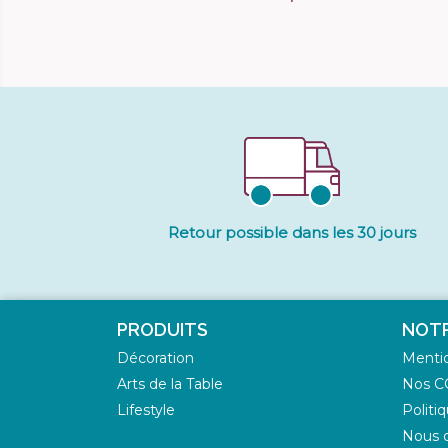
Retour possible dans les 30 jours
PRODUITS
NOTR
Décoration
Mentio
Arts de la Table
Nos C
Lifestyle
Politi
Nous d