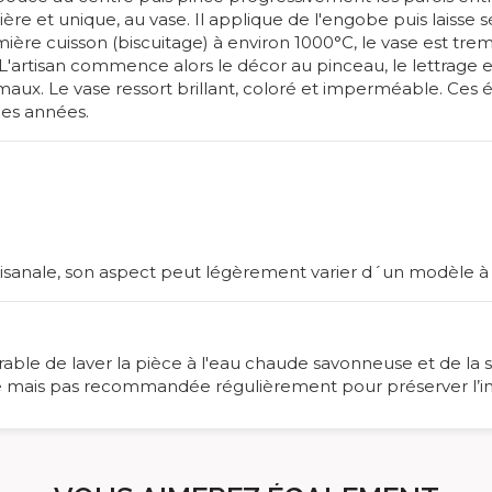
ère et unique, au vase. Il applique de l'engobe puis laisse 
e cuisson (biscuitage) à environ 1000°C, le vase est tremp
t). L'artisan commence alors le décor au pinceau, le lettra
émaux. Le vase ressort brillant, coloré et imperméable. Ces
les années.
rtisanale, son aspect peut légèrement varier d´un modèle à 
férable de laver la pièce à l'eau chaude savonneuse et de la sé
ible mais pas recommandée régulièrement pour préserver l’int