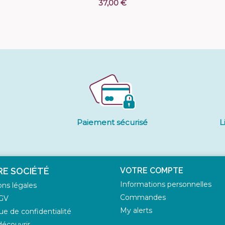
37,00 €
Paiement sécurisé
L
E SOCIÉTÉ
VOTRE COMPTE
Informations personnelles
ns légales
Commandes
GV
My alerts
que de confidentialité
écouvrir