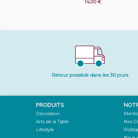
14,00 €
Retour possible dans les 30 jours
PRODUITS
NOTR
Décoration
Mentio
Arts de la Table
Nos C
Lifestyle
Politi
Nous d