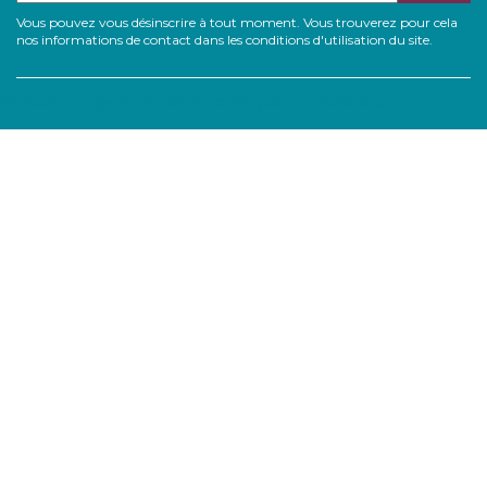
Vous pouvez vous désinscrire à tout moment. Vous trouverez pour cela
nos informations de contact dans les conditions d'utilisation du site.
© 2026 - Logiciel e-commerce par PrestaShop™